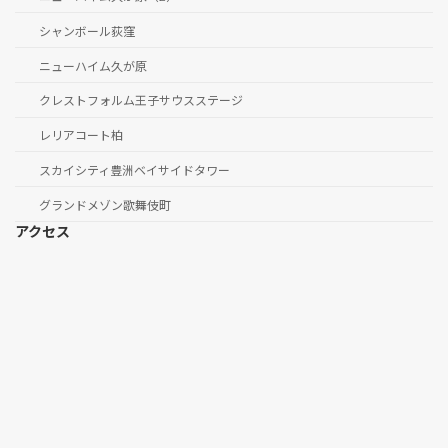
シャンボール荻窪
ニューハイム久が原
クレストフォルム王子サウスステージ
レリアコート柏
スカイシティ豊洲ベイサイドタワー
グランドメゾン歌舞伎町
アクセス