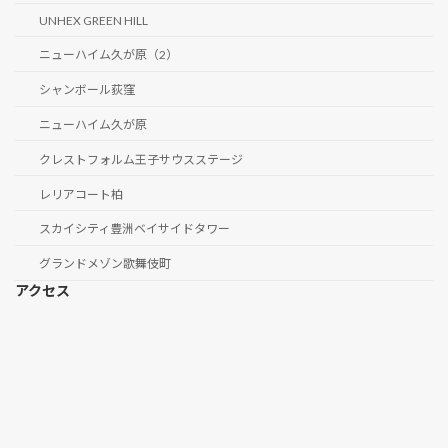
UNHEX GREEN HILL
ニューハイム久が原（2）
シャンボール荻窪
ニューハイム久が原
クレストフォルム王子サウスステージ
レリアコート柏
スカイシティ豊洲ベイサイドタワー
グランドメゾン歌舞伎町
アクセス