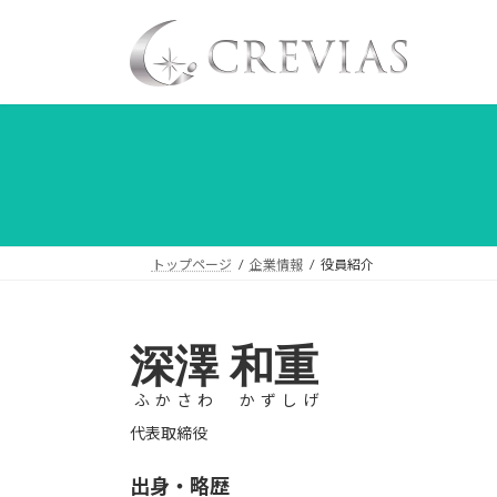
コ
ナ
ン
ビ
テ
ゲ
ン
ー
ツ
シ
へ
ョ
ス
ン
キ
に
ッ
移
プ
動
トップページ
企業情報
役員紹介
深澤 和重
ふかさわ かずしげ
代表取締役
出身・略歴