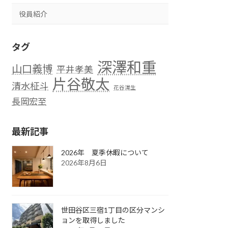
役員紹介
タグ
深澤和重
山口義博
平井孝美
片谷敬太
清水柾斗
花谷滉生
長岡宏至
最新記事
2026年 夏季休暇について
2026年8月6日
世田谷区三宿1丁目の区分マンシ
ョンを取得しました