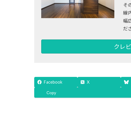
そ
線
幅
だ
クレビ
Facebook
X
Copy