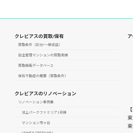
クレビアスの買取/保有
ア
買取条件（区分/一棟収益）
自主管理マンションの買取実績
買取再販データベース
保有不動産の概要（買取条件）
クレビアスのリノベーション
リノベーション事例集
【
池上パークファミリア1号棟
東
マンション市ヶ谷
東
UNHEX GREEN HILL