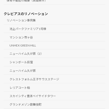
保有不動産の概要（買取条件）
クレビアスのリノベーション
リノベーション事例集
池上パークファミリア1号棟
マンション市ヶ谷
UNHEX GREEN HILL
ニューハイム久が原（2）
シャンボール荻窪
ニューハイム久が原
クレストフォルム王子サウスステージ
レリアコート柏
スカイシティ豊洲ベイサイドタワー
グランドメゾン歌舞伎町