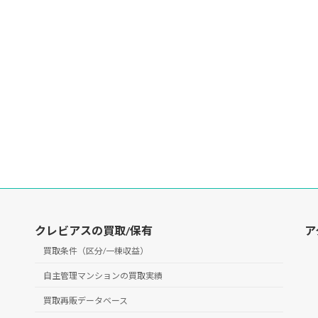
クレビアスの買取/保有
ア
買取条件（区分/一棟収益）
自主管理マンションの買取実績
買取再販データベース