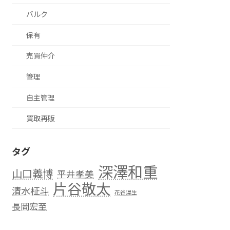
バルク
保有
売買仲介
管理
自主管理
買取再販
タグ
深澤和重
山口義博
平井孝美
片谷敬太
清水柾斗
花谷滉生
長岡宏至