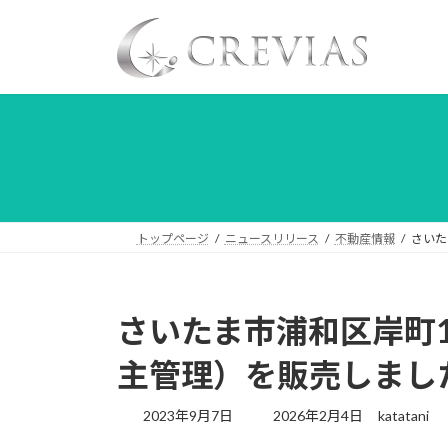
コ
ナ
ン
ビ
テ
ゲ
ン
ー
ツ
シ
へ
ョ
ス
ン
キ
に
ッ
移
プ
動
トップページ
ニュースリリース
不動産情報
さいた
さいたま市浦和区岸町
主管理）を販売しまし
最
2023年9月7日
2026年2月4日
katatani
終