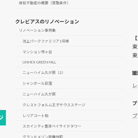
保有不動産の概要（買取条件）
クレビアスのリノベーション
リノベーション事例集
【
池上パークファミリア1号棟
東
マンション市ヶ谷
東
UNHEX GREEN HILL
雛
ニューハイム久が原（2）
シャンボール荻窪
レ
ニューハイム久が原
プ
クレストフォルム王子サウスステージ
プ
レリアコート柏
スカイシティ豊洲ベイサイドタワー
グランドメゾン歌舞伎町