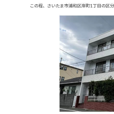
更
この程、さいたま市浦和区岸町1丁目の区
新
日
時
: