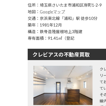
住所：埼玉県さいたま市浦和区岸町1-2-9
地図：
Googleマップ
交通：京浜東北線「浦和」駅 徒歩10分
築年：1981年12月
構造：鉄骨造陸屋根地上3階建
専有面積：91.41㎡（登記
クレビアスの不動産買取
ク
リ
て
て
そ
線