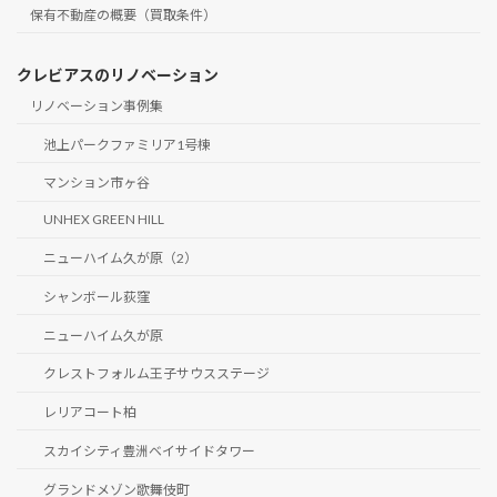
保有不動産の概要（買取条件）
クレビアスのリノベーション
リノベーション事例集
池上パークファミリア1号棟
マンション市ヶ谷
UNHEX GREEN HILL
ニューハイム久が原（2）
シャンボール荻窪
ニューハイム久が原
クレストフォルム王子サウスステージ
レリアコート柏
スカイシティ豊洲ベイサイドタワー
グランドメゾン歌舞伎町