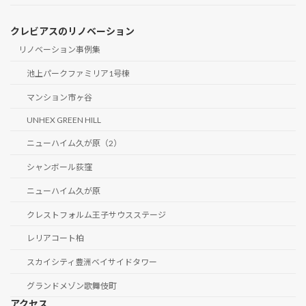
クレビアスのリノベーション
リノベーション事例集
池上パークファミリア1号棟
マンション市ヶ谷
UNHEX GREEN HILL
ニューハイム久が原（2）
シャンボール荻窪
ニューハイム久が原
クレストフォルム王子サウスステージ
レリアコート柏
スカイシティ豊洲ベイサイドタワー
グランドメゾン歌舞伎町
アクセス