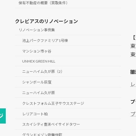
保有不動産の概要（買取条件）
クレビアスのリノベーション
リノベーション事例集
【
池上パークファミリア1号棟
東
マンション市ヶ谷
東
UNHEX GREEN HILL
雛
ニューハイム久が原（2）
シャンボール荻窪
レ
ニューハイム久が原
プ
クレストフォルム王子サウスステージ
プ
レリアコート柏
スカイシティ豊洲ベイサイドタワー
グランドメゾン歌舞伎町