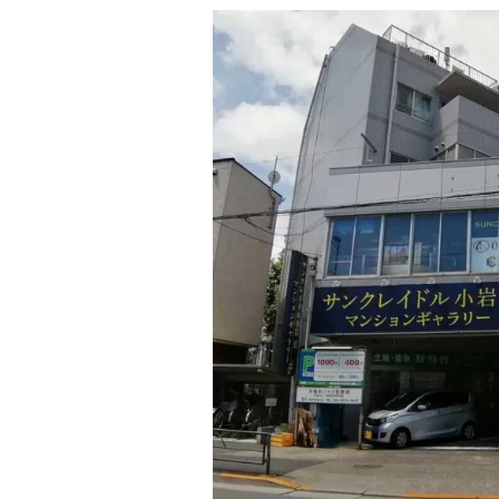
更
新
日
時
: