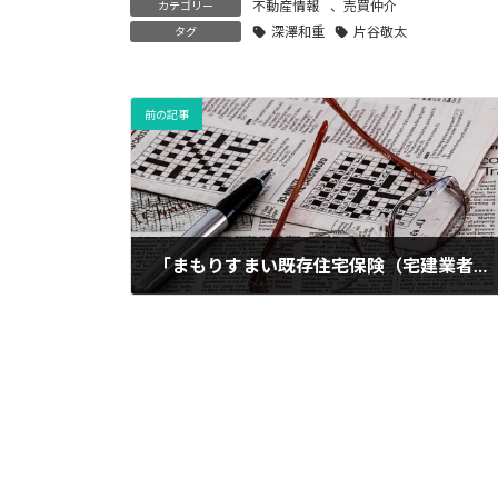
不動産情報
、
売買仲介
カテゴリー
深澤和重
片谷敬太
タグ
前の記事
「まもりすまい既存住宅保険（宅建業者売主型）」加入のお知らせ
2021年9月24日