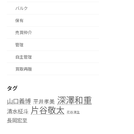
バルク
保有
売買仲介
管理
自主管理
買取再販
タグ
深澤和重
山口義博
平井孝美
片谷敬太
清水柾斗
花谷滉生
長岡宏至