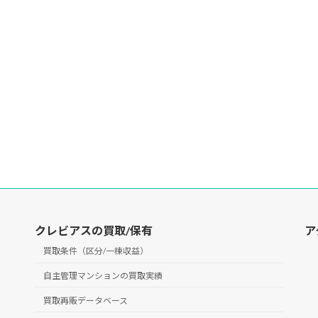
クレビアスの買取/保有
ア
買取条件（区分/一棟収益）
自主管理マンションの買取実績
買取再販データベース