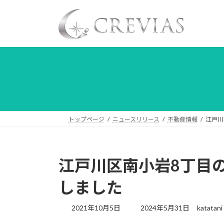
コ
ナ
ン
ビ
テ
ゲ
ン
ー
ツ
シ
へ
ョ
ス
ン
キ
に
ッ
移
プ
動
トップページ
ニュースリリース
不動産情報
江戸川
江戸川区南小岩8丁目
しました
最
2021年10月5日
2024年5月31日
katatani
終