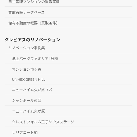
自主管理マンションの買取実績
買取再販データベース
保有不動産の概要（買取条件）
クレビアスのリノベーション
リノベーション事例集
池上パークファミリア1号棟
マンション市ヶ谷
UNHEX GREEN HILL
ニューハイム久が原（2）
シャンボール荻窪
ニューハイム久が原
クレストフォルム王子サウスステージ
レリアコート柏