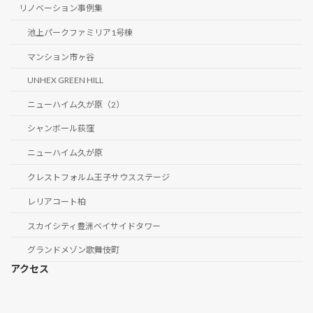
リノベーション事例集
池上パークファミリア1号棟
マンション市ヶ谷
UNHEX GREEN HILL
ニューハイム久が原（2）
シャンボール荻窪
ニューハイム久が原
クレストフォルム王子サウスステージ
レリアコート柏
スカイシティ豊洲ベイサイドタワー
グランドメゾン歌舞伎町
アクセス