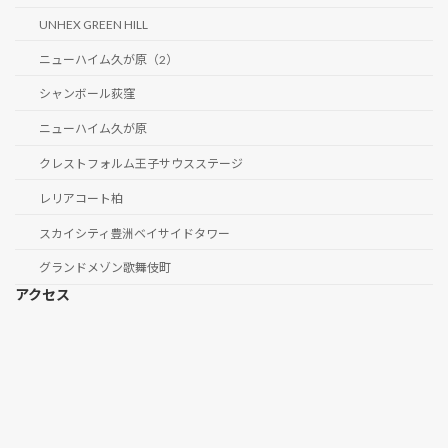
UNHEX GREEN HILL
ニューハイム久が原（2）
シャンボール荻窪
ニューハイム久が原
クレストフォルム王子サウスステージ
レリアコート柏
スカイシティ豊洲ベイサイドタワー
グランドメゾン歌舞伎町
アクセス