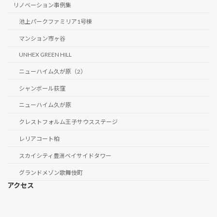
リノベーション事例集
池上パークファミリア1号棟
マンション市ヶ谷
UNHEX GREEN HILL
ニューハイム久が原（2）
シャンボール荻窪
ニューハイム久が原
クレストフォルム王子サウスステージ
レリアコート柏
スカイシティ豊洲ベイサイドタワー
グランドメゾン歌舞伎町
アクセス