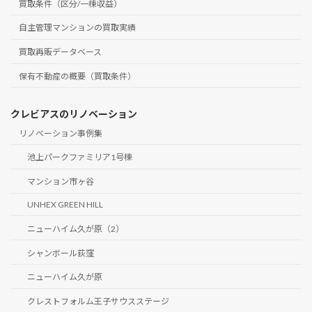
買取条件（区分/一棟収益）
自主管理マンションの買取実績
買取再販データベース
保有不動産の概要（買取条件）
クレビアスのリノベーション
リノベーション事例集
池上パークファミリア1号棟
マンション市ヶ谷
UNHEX GREEN HILL
ニューハイム久が原（2）
シャンボール荻窪
ニューハイム久が原
クレストフォルム王子サウスステージ