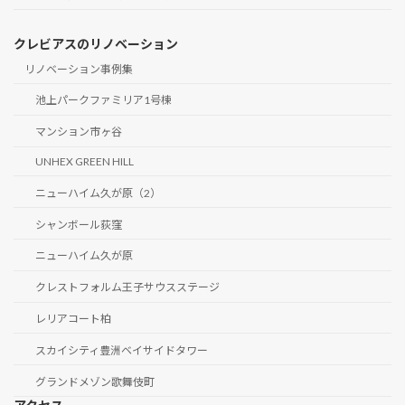
クレビアスのリノベーション
リノベーション事例集
池上パークファミリア1号棟
マンション市ヶ谷
UNHEX GREEN HILL
ニューハイム久が原（2）
シャンボール荻窪
ニューハイム久が原
クレストフォルム王子サウスステージ
レリアコート柏
スカイシティ豊洲ベイサイドタワー
グランドメゾン歌舞伎町