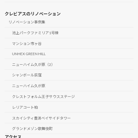
クレビアスのリノベーション
リノベーション事例集
池上パークファミリア1号棟
マンション市ヶ谷
UNHEX GREEN HILL
ニューハイム久が原（2）
シャンボール荻窪
ニューハイム久が原
クレストフォルム王子サウスステージ
レリアコート柏
スカイシティ豊洲ベイサイドタワー
グランドメゾン歌舞伎町
アクセス